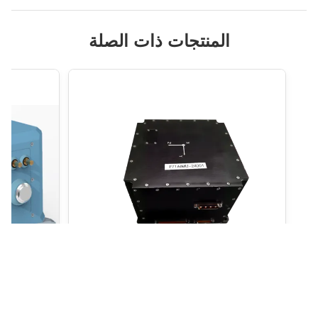
المنتجات ذات الصلة
TDF72IMU0 الوحدة الثابتة ذات الدقة العالية
وحدات الحرا
مع استهلاك طاقة منخفض وحجم صغير