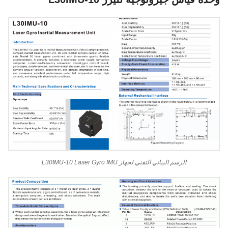
الرسم البياني التقني لجهاز L30IMU-10 Laser Gyro IMU