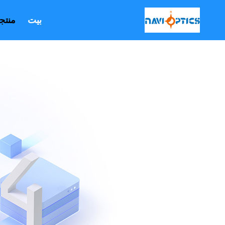
بيت
منتج