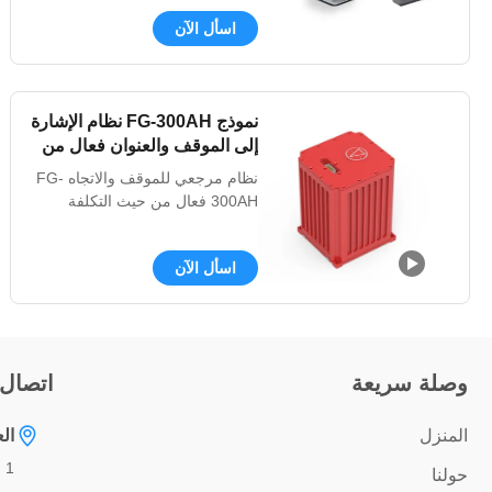
الصيد مقدمة يعتبر قارب الصيد
اسأل الآن
سلسلة YR19 والرادار الصغير للنهر
الداخلي نوعًا من الرادار البحري
المصمم خصيصًا لقارب الصيد أو
السفن ذات الحمولة الصغيرة أو
نموذج FG-300AH نظام الإشارة
السفن النهرية الداخلية.مثل
إلى الموقف والعنوان فعال من
الرادارات الأخرى لشركتنا ، ...
حيث التكلفة
نظام مرجعي للموقف والاتجاه FG-
300AH فعال من حيث التكلفة
مقدمة نظام مرجعي للموقف
والاتجاه FG-300AH (AHRS) هو
اسأل الآن
منتج قياس وملاحة بالقصور الذاتي
فعال من حيث التكلفة، والذي يمكن
استخدامه لقياس الموقف ثلاثي
الأبعاد للناقل، والسرعة الزاوية،
والتسارع، وغيرها من معلمات
وصلة سريعة
اتصال
الحركة، المصممة وفقًا للمعايير
العسكرية. ...
المنزل
ال
1 ف ، مبنى راشينغ ، رقم 3 ، شارع سيئول ،
حولنا