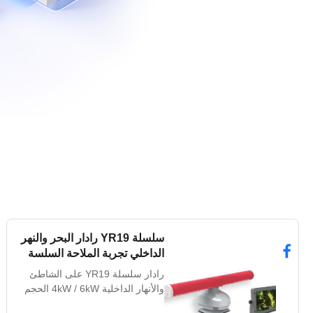
سلسلة YR19 رادار البحر والنهر
الداخلي تجربة الملاحة السلسة
رادار سلسلة YR19 على الشاطئ
والأنهار الداخلية 4kW / 6kW الحجم
الصغير X-band رادار مثالي لقارب