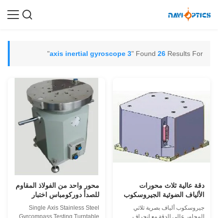
"
3 axis inertial gyroscope
Found
26
Results For "
دقة عالية ثلاث محورات
محور واحد من الفولاذ المقاوم
الألياف الضوئية الجيروسكوب
للصدأ دوركومباس اختبار
مع 0.5 درجة / ساعة تعصب
محول مع دقة التأرجح عالية
جيروسكوب ألياف بصرية ثلاثي
Single Axis Stainless Steel
التحول وتصميم مضغوط
للتطبيقات العمودية والأفقية
المحاور عالي الدقة مع انحراف
Gyrcompass Testing Turntable