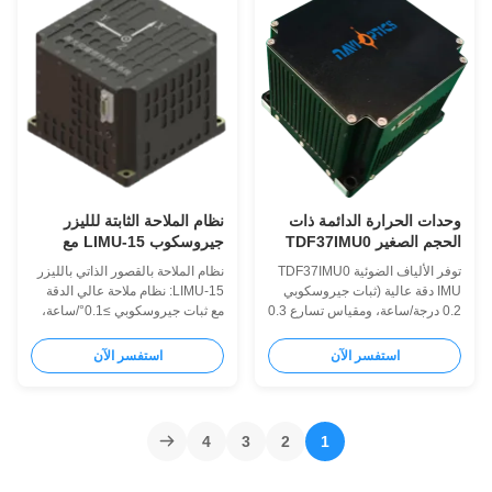
الأسلحة التي تتطلب استشعارًا دقيقًا
مساحة.
للحركة.
وحدات الحرارة الدائمة ذات
نظام الملاحة الثابتة للليزر
الحجم الصغير TDF37IMU0
جيروسكوب LIMU-15 مع
مع استهلاك طاقة منخفض
بيانات الموقع في الوقت
توفر الألياف الضوئية TDF37IMU0
نظام الملاحة بالقصور الذاتي بالليزر
ودقة عالية للقياس الديناميكي
الحقيقي، التنسيق الذاتي، و
IMU دقة عالية (ثبات جيروسكوبي
LIMU-15: نظام ملاحة عالي الدقة
≤1.7kg الوزن
0.2 درجة/ساعة، ومقياس تسارع 0.3
مع ثبات جيروسكوبي ≥0.1°/ساعة،
ملجم) بحجم صغير (0.5 كجم). طاقة
ودقة مقياس تسارع ≥5×10⁻⁵g،
منخفضة (≥8 وات)، نطاق درجة
وخطأ في تحديد المواقع ≥8nm/h.
استفسر الآن
استفسر الآن
حرارة واسع (-40 درجة مئوية ~ 65
تصميم صغير الحجم وقوي (-40
درجة مئوية)، ومخرجات RS422
درجة مئوية إلى +70 درجة مئوية)،
متعددة مثالية للمنصات غير المأهولة
وبدء تشغيل سريع خلال 8 ثوانٍ،
وأنظمة الصواريخ.
وخيارات واجهة متعددة للتطبيقات
4
3
2
1
الصناعية متعددة الاستخدامات.