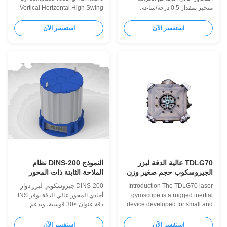
متحيز بمقدار 0.5 درجة/ساعة،
Vertical Horizontal High Swing
ونطاق ±500 درجة/ثانية، ومشي
Accuracy Precision Testing
عشوائي ≥0.1 درجة/√ساعة. تصميم
Equipment Product Overview
استفسر الآن
استفسر الآن
مدمج (Φ79.5 مم)، وبنية قوية،
This single-axis rotary table
وواجهة RS422 لقياس القصور
features stainless steel
الذاتي الدقيق في التطبيقات كثيرة
construction with vertical and
المتطلبات.
horizontal orientation options,
designed for high-precision
testing of inertial navigation
components with exceptional
swing accuracy. Technical
Specifications Type Vertical
Horizontal Vertical Structure
type Vertical Horizontal Vertical
Functions
TDLG70 عالية الدقة ليزر
النموذج DINS-200 نظام
الجيروسكوب حجم صغير وزن
الملاحة الثابتة ذات المحور
خفيف
الواحد الدورانية الليزر
Introduction The TDLG70 laser
DINS-200 جيروسكوبي ليزر دوار
الجيروسكوب مع المعيار
gyroscope is a rugged inertial
أحادي المحور عالي الدقة يوفر INS
الدولي
device developed for small and
دقة عنوان ≥30 قوسية، ويدعم
lightweight requirements. It is
تكامل أجهزة الاستشعار المتعددة
fully benchmarked against the
(GNSS/عداد المسافات)، ويتميز
استفسر الآن
استفسر الآن