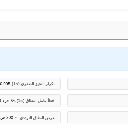
تكرار التحيز الصفري (1σ):
0.005 °/H ~ 0.003 °/H.
خطأ عامل النطاق (1σ):
≥5 جزء في المليون
＞ 200 هرتز
عرض النطاق الترددي: