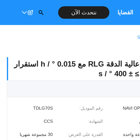
القضايا
نتحدث الآن
دورة تحرك ليزر حلقة عالية الدقة RLG مع 0.015 ° / h استقرار
° / s
NAVI O
رقم الموديل:
TDLG70S
الشهادة:
CCS
ة واحدة
القدرة على العرض:
30 مجموعة شهريا