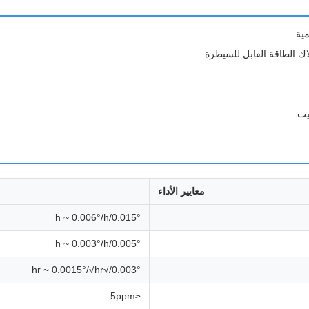
مية
اك الطاقة القابل للسيطرة
يت
معايير الأداء
0.015°/h ~ 0.006°/h
0.005°/h ~ 0.003°/h
0.003°/√hr ~ 0.0015°/√hr
≤5ppm