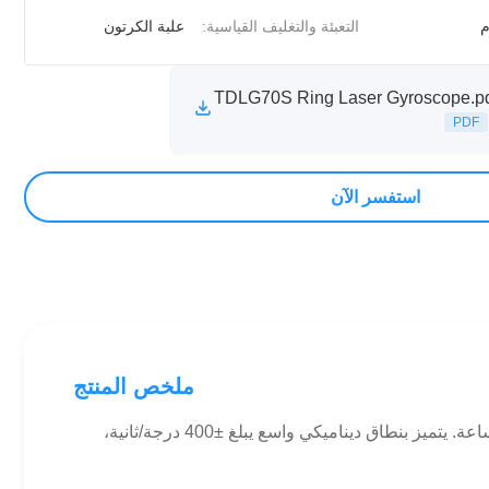
التعبئة والتغليف القياسية:
علبة الكرتون
TDLG70S Ring Laser Gyroscope.p
PDF
استفسر الآن
ملخص المنتج
يوفر جيروسكوب الليزر الحلقي TDLG70S دقة استثنائية مع ثبات متحيز يصل إلى 0.006 درجة/ساعة وARW إلى 0.0015 درجة/√ساعة. يتميز بنطاق ديناميكي واسع يبلغ ±400 درجة/ثانية،