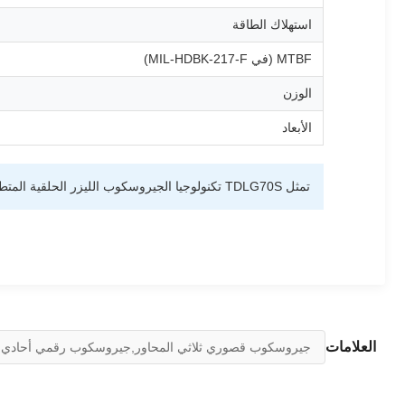
استهلاك الطاقة
MTBF (في MIL-HDBK-217-F)
الوزن
الأبعاد
تمثل TDLG70S تكنولوجيا الجيروسكوب الليزر الحلقية المتطورة، وتوفر دقة وموثوقية استثنائية لأكثر تطبيقات الملاحة الثابتة المتطلبة في مجال الطيران والفضاء،والمنصات الأرضية.
العلامات
جيروسكوب قصوري ثلاثي المحاور,جيروسكوب رقمي أحادي