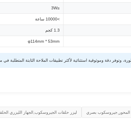
≤3W
>10000 ساعة
1.3 كجم
φ114mm * 53mm
 المحور,جيروسكوب بصري
ليزر حلقات الجيروسكوب,الجهاز الليزري الحلقية