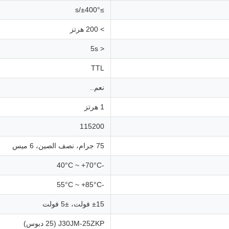
≥±400°/s
> 200 هرتز
< 5s
TTL
نعم..
1 هرتز
115200
75 جرام، نصف الصين، 6 ميس
-40°C ~ +70°C
-55°C ~ +85°C
±15 فولت، ±5 فولت
J30JM-25ZKP (25 دبوس)