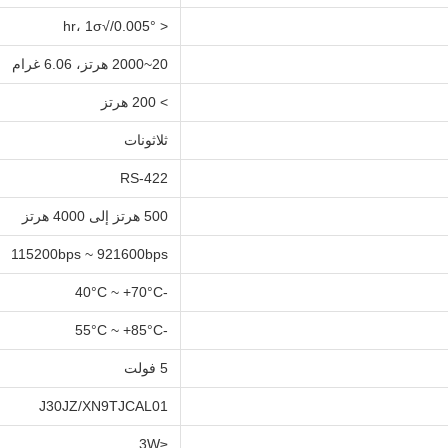
< 0.005°/√hr، 1σ
20~2000 هرتز، 6.06 غرام
> 200 هرتز
ثلاثونات
RS-422
500 هرتز إلى 4000 هرتز
115200bps ~ 921600bps
-40°C ~ +70°C
-55°C ~ +85°C
5 فولت
J30JZ/XN9TJCAL01
≤3W