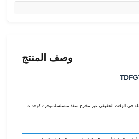
وصف المنتج
 تكنولوجيا تأثير Sagnac البصريةيوفر بيانات سرعة الزاوية الناقلة في الوقت الحقيقي عبر مخرج منفذ متسلسلمتوفرة كوحدات