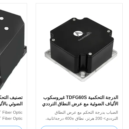
الدرجة التحكمية TDFG60S غيروسكوب
الألياف الضوئية مع عرض النطاق الترددي
الضوئي بالأل
العالي وتصميم مضغوط
الضباب بدرجة التحكم مع عرض النطاق
 Fiber Optic
≤500g
الترددي> 200 هرتز، نطاق ±400 درجة/ثانية،
Fiber Optic
ثبات التحيز <1 درجة/ساعة. تصميم مدمج
nced angular