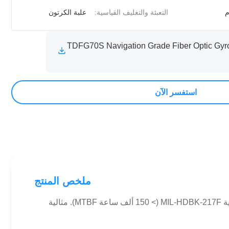
التعبئة والتغليف القياسية:
علبة الكرتون
TDFG70S Navigation Grade Fiber Optic Gyr
استفسر الآن
ملخص المنتج
يوفر TDFG70S FOG من فئة الملاحة دقة عالية (دقة 0.01 درجة/ساعة)، وتصميم مدمج (70 × 70 × 32 مم)، وأداء قوي مع موثوقية MIL-HDBK-217F (> 150 ألف ساعة MTBF). مثالية