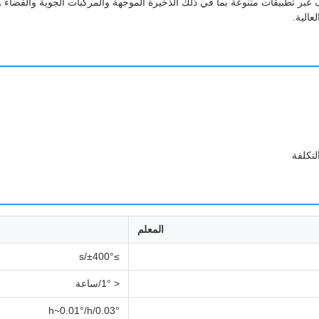
بر تطبيقات متنوعة بما في ذلك الذخيرة الموجهة والمركبات الجوية والفضاء وأ
الية.
تكلفة
المعلم
≥±400°/s
< 1°/ساعة
0.03°/h~0.01°/h