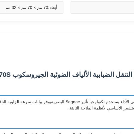
أبعاد:
70 مم × 70 مم × 32 مم
لتنقل الضبابية الألياف الضوئية الجيروسكوب TDFG70S
TDFG70S Fiber Optic Gyroscope هو مستشعر سرعة زاوية عالي الأداء يستخدم
شعر الأساسي لأنظمة الملاحة الثابتة.