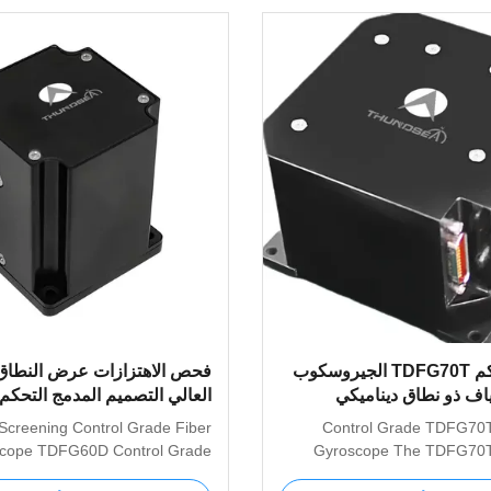
تصنيف التحكم TDFG70T الجيروسكوب
فحص الاهتزازات عرض النطاق 
ياف ذو نطاق ديناميكي
العالي التصميم المدمج التحكم
≥±400°/s، دقة 0.5°/h~0.2°/h ووزن
الألياف الضوئية الجيروسكوب TDFG60D
 Screening Control Grade Fiber
Control Grade TDFG70T
scope TDFG60D Control Grade
Gyroscope The TDFG70T 
FG60D Fiber Optic Gyroscope
Gyroscope is an adva