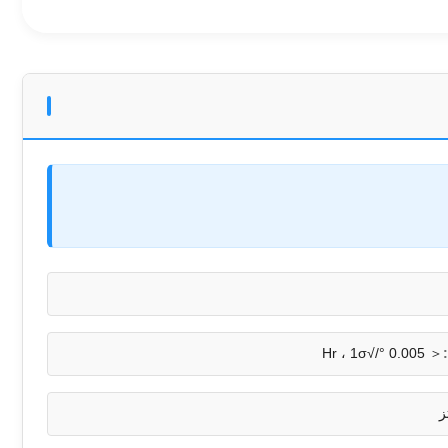
＜ 0.005 °/√Hr ، 1σ