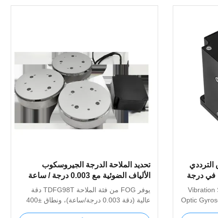
الترددي
تحديد الملاحة الدرجة الجيروسكوب
 في درجة
الألياف الضوئية مع 0.003 درجة / ساعة
الدقة، ± 400 درجة / ثانية النطاق
Vibration
يوفر FOG من فئة الملاحة TDFG98T دقة
الديناميكي وتصميم الصلبة
Optic Gyro
عالية (دقة 0.003 درجة/ساعة)، ونطاق ±400
TD
درجة/ثانية، وتصميم متين لتطبيقات الطيران/