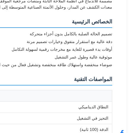
مصممة للاندماج في أنظمة الملاحة الثابتة ومنصات مرجعية الموقف ع
معدات الكشف عن المدار، وحلول الأتمتة الصناعية المتوسطة إلى الع
الخصائص الرئيسية
تصميم الحالة الصلبة بالكامل بدون أجزاء متحركة
دقة عالية مع استقرار متفوق وخيارات تصميم مرنة
أوقات بدء قصيرة للغاية مع مخرجات رقمية لسهولة التكامل
موثوقية عالية وطول عمر التشغيل
ضوضاء منخفضة واستهلاك طاقة منخفضة وتشغيل فعال من حيث ال
المواصفات التقنية
النطاق الديناميكي
التحيز في التشغيل
الدقة (100 ثانية)