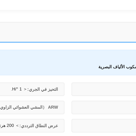
وب الألياف البصرية
＜ 1 °/H.
التحيز في الجري:
ARW （المشي العشوائي الزاوي:
＞ 200 هرتز
عرض النطاق الترددي: