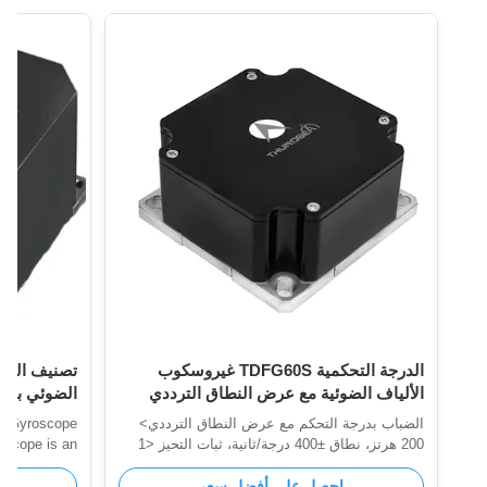
الدرجة التحكمية TDFG60S غيروسكوب
الألياف الضوئية مع عرض النطاق الترددي
العالي وتصميم مضغوط
دقة 0.5°/h~0.2°/h ووزن ≤500g
الضباب بدرجة التحكم مع عرض النطاق الترددي>
ic Gyroscope
200 هرتز، نطاق ±400 درجة/ثانية، ثبات التحيز <1
oscope is an
درجة/ساعة. تصميم مدمج وخفيف الوزن ومزود
that utilizes
احصل على أفضل سعر
بحالة صلبة بالكامل للأسلحة الموجهة وتحقيق
an all-digital