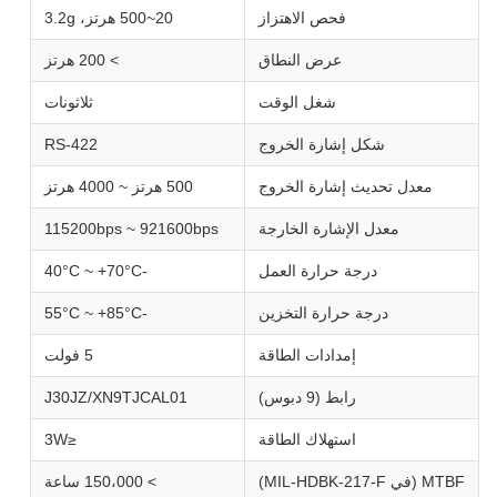
فحص الاهتزاز
20~500 هرتز، 3.2g
عرض النطاق
> 200 هرتز
شغل الوقت
ثلاثونات
شكل إشارة الخروج
RS-422
معدل تحديث إشارة الخروج
500 هرتز ~ 4000 هرتز
معدل الإشارة الخارجة
115200bps ~ 921600bps
درجة حرارة العمل
-40°C ~ +70°C
درجة حرارة التخزين
-55°C ~ +85°C
إمدادات الطاقة
5 فولت
رابط (9 دبوس)
J30JZ/XN9TJCAL01
استهلاك الطاقة
≤3W
MTBF (في MIL-HDBK-217-F)
> 150،000 ساعة