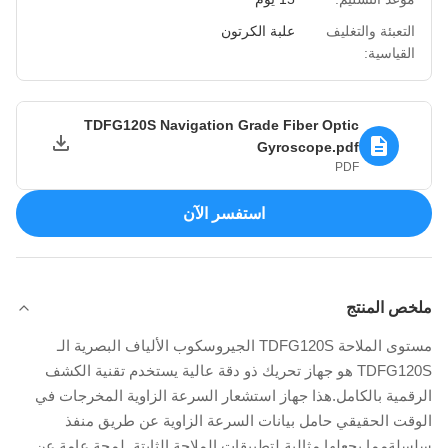
التعبئة والتغليف
علبة الكرتون
القياسية:
TDFG120S Navigation Grade Fiber Optic
Gyroscope.pdf
PDF
استفسر الآن
ملخص المنتج
مستوى الملاحة TDFG120S الجيروسكوب الألياف البصرية الـ
TDFG120S هو جهاز تحريك ذو دقة عالية يستخدم تقنية الكشف
الرقمية بالكامل.هذا جهاز استشعار السرعة الزاوية المخرجات في
الوقت الحقيقي حامل بيانات السرعة الزاوية عن طريق منفذ
سلسلةمما يجعلها مثالية لتطبيقات الملاحة الثابتة. لمحة عامة عن