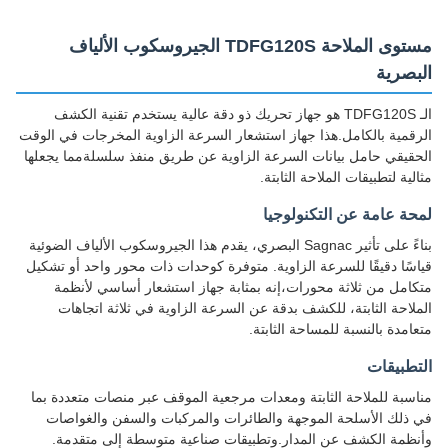
مستوى الملاحة TDFG120S الجيروسكوب الألياف
البصرية
الـ TDFG120S هو جهاز تحريك ذو دقة عالية يستخدم تقنية الكشف
الرقمية بالكامل.هذا جهاز استشعار السرعة الزاوية المخرجات في الوقت
الحقيقي حامل بيانات السرعة الزاوية عن طريق منفذ سلسلةمما يجعلها
مثالية لتطبيقات الملاحة الثابتة.
لمحة عامة عن التكنولوجيا
بناءً على تأثير Sagnac البصري، يقدم هذا الجيروسكوب الألياف الضوئية
قياسًا دقيقًا للسرعة الزاوية. متوفرة كوحدات ذات محور واحد أو تشكيل
متكامل من ثلاثة محورات،إنه بمثابة جهاز استشعار أساسي لأنظمة
الملاحة الثابتة، للكشف بدقة عن السرعة الزاوية في ثلاثة اتجاهات
متعامدة بالنسبة للمساحة الثابتة.
التطبيقات
مناسبة للملاحة الثابتة ومعدات مرجعية الموقف عبر منصات متعددة بما
في ذلك الأسلحة الموجهة والطائرات والمركبات والسفن والغواصات
وأنظمة الكشف عن المدار.وتطبيقات صناعية متوسطة إلى متقدمة.