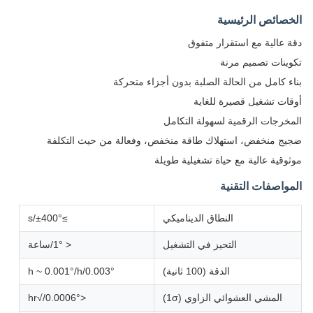
الخصائص الرئيسية
دقة عالية مع استقرار متفوق
تكوينات تصميم مرنة
بناء كامل من الحالة الصلبة بدون أجزاء متحركة
أوقات تشغيل قصيرة للغاية
المخرجات الرقمية لسهولة التكامل
ضجيج منخفض، استهلاك طاقة منخفض، وفعالة من حيث التكلفة
موثوقية عالية مع حياة تشغيلية طويلة
المواصفات التقنية
النطاق الديناميكي
≥±400°/s
التحيز في التشغيل
< 1°/ساعة
الدقة (100 ثانية)
0.003°/h ~ 0.001°/h
المشي العشوائي الزاوي (1σ)
<0.0006°/√hr