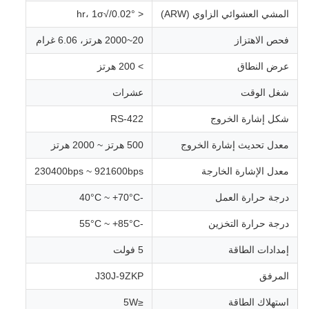
المشي العشوائي الزاوي (ARW)
< 0.02°/√hr، 1σ
فحص الاهتزاز
20~2000 هرتز، 6.06 غرام
عرض النطاق
> 200 هرتز
شغل الوقت
عشرات
شكل إشارة الخروج
RS-422
معدل تحديث إشارة الخروج
500 هرتز ~ 2000 هرتز
معدل الإشارة الخارجة
230400bps ~ 921600bps
درجة حرارة العمل
-40°C ~ +70°C
درجة حرارة التخزين
-55°C ~ +85°C
إمدادات الطاقة
5 فولت
المرفق
J30J-9ZKP
استهلاك الطاقة
≤5W