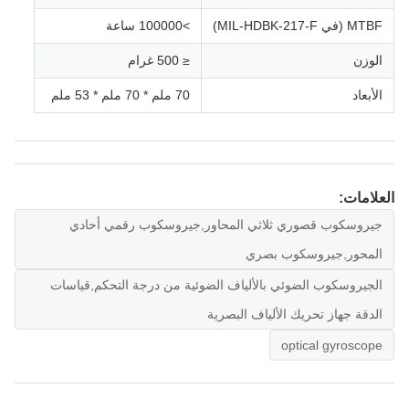
MTBF (في MIL-HDBK-217-F)
>100000 ساعة
الوزن
≤ 500 غرام
الأبعاد
70 ملم * 70 ملم * 53 ملم
العلامات:
جيروسكوب قصوري ثلاثي المحاور,جيروسكوب رقمي أحادي
المحور,جيروسكوب بصري
الجيروسكوب الضوئي بالألياف الضوئية من درجة التحكم,قياسات
الدقة جهاز تحريك الألياف البصرية
optical gyroscope