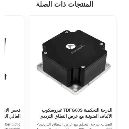
المنتجات ذات الصلة
الدرجة التحكمية TDFG60S غيروسكوب
فحص الاهتز
الألياف الضوئية مع عرض النطاق الترددي
العالي التص
العالي وتصميم مضغوط
الألياف الضوئي
الضباب بدرجة التحكم مع عرض النطاق الترددي>
e Fiber Optic