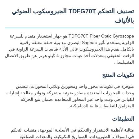
تصنيف التحكم TDFG70T الجيروسكوب الضوئي
بالألياف
TDFG70T Fiber Optic Gyroscope هو جهاز استشعار متقدم للسرعة
الزاوية يستخدم تأثير Sagnac البصري مع بنية حلقة مغلقة رقمية
بالكامل.يقدم هذا الجيروسكوب عالي الأداء قياسات السرعة الزاوية في
الوقت الحقيقي بمعدلات أخذ عينات تتجاوز 4 كيلو هرتز عن طريق الاتصال
المتسلسل.
تكوينات المنتج
متوفرة في تكوينات محور واحد ومحورين وثلاثي المحورات. تتضمن
وحدات المحورات المتعددة مصادر ضوئية مشتركة ودوائر معالجة إشارات
للقياس في وقت واحد عبر المحاور المتعامدة ،ضمان تتبع الحركة
المتزامن للتطبيقات عالية الديناميكية.
التطبيقات
مثالية لأنظمة الاستقرار والتحكم في الأسلحة الموجهة، منصات التحكم
في الموقف، الطوربيدات، الصواريخ التكتيكية، والمعدات الصناعية