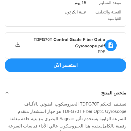
موعد التسليم:
15 يوم
التعبئة والتغليف
علبة الكرتون
القياسية:
TDFG70T Control Grade Fiber Optic
Gyroscope.pdf
PDF
استفسر الآن
ملخص المنتج
تصنيف التحكم TDFG70T الجيروسكوب الضوئي بالألياف
TDFG70T Fiber Optic Gyroscope هو جهاز استشعار متقدم
للسرعة الزاوية يستخدم تأثير Sagnac البصري مع بنية حلقة مغلقة
رقمية بالكامل.يقدم هذا الجيروسكوب عالي الأداء قياسات السرعة