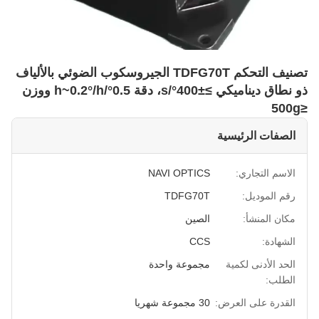
تصنيف التحكم TDFG70T الجيروسكوب الضوئي بالألياف
ذو نطاق ديناميكي ≥±400°/s، دقة 0.5°/h~0.2°/h ووزن
≤500g
الصفات الرئيسية
الاسم التجاري:
NAVI OPTICS
رقم الموديل:
TDFG70T
مكان المنشأ:
الصين
الشهادة:
CCS
الحد الأدنى لكمية
مجموعة واحدة
الطلب:
القدرة على العرض:
30 مجموعة شهريا