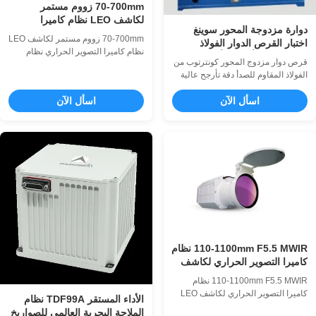
70-700mm زووم مستمر
لكاشف LEO نظام كاميرا
دوارة مزدوجة المحور سوينغ
التصوير الحراري
70-700mm زووم مستمر لكاشف LEO
اختبار القرص الدوار الفولاذ
نظام كاميرا التصوير الحراري نظام
المقاوم للصدأ دقة التأرجح العالية
قرص دوار مزدوج المحور كونترتوب من
التصوير الحراري 70-700 مم هو جهاز
ودقة معدل الزاوي
الفولاذ المقاوم للصدأ دقة تأرجح عالية
تصوير حراري مبرد MWIR يستخدم
ودقة معدل الزاوية نوع نوع الهيكل يوتا
للكشف عن المسافات الطويلة.يمكن
اسأل الآن
وظيفة موضع الموقف والسرعة والتأثير
اسأل الآن
أن تنتج النواة المبردة MWIR شديدة
حجم الجدول φ420 مم / 580 مم φ320
الحساسية بدقة 640 × 512 صورة
مم 450 مم مادة كونترتوب ستانلس
واضحة جدًا بدقة عالية جدًا ؛يمكن لعدسة
ستيل القدرة على التحمل 50 كجم
الأشعة تحت الحمراء ذات الزووم
التسطيح 0.01 مم نفذ 0.02 مم دقة
المستمر 70 ...
التأرجح الإطار الخارجي ± 3 " ...
110-1100mm F5.5 MWIR نظام
كاميرا التصوير الحراري لكاشف
LEO بالتكبير المستمر
110-1100mm F5.5 MWIR نظام
كاميرا التصوير الحراري لكاشف LEO
الأداء المستقر TDF99A نظام
بالتكبير المستمر نظام التصوير
الملاحة البحرية العالمي للصواريخ