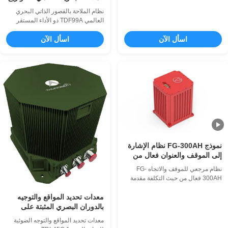
الحراري 110-1100 مم هو جهاز تصوير
البصرية
حراري مبرد MWIR يستخدم للكشف
نظام الملاحة بالقصور الذاتي البحري
عن المسافات الطويلة.يمكن أن تنتج
العالمي TDF99A ذو الأداء المستقر
النواة المبردة MWIR شديدة الحساسية
بالألياف الضوئية مقدمة بفضل
بدقة 640 × 512 صورة واضحة جدًا بدقة
اسأل الآن
اسأل الآن
الجيروسكوبات الليزرية ومقاييس
عالية جدًا ؛يمكن لعدسة الأشعة تحت
التسارع المرنة المصنوعة من الكوارتز
الحمراء ذا...
كعناصر استشعار أساسية، يعتمد نظام
الملاحة بالقصور الذاتي (INS) البحري
الليزري العالمي هذا على هيكل ملاحة
بالقصور الذاتي مثبت. وهو مجهز ببر...
نموذج FG-300AH نظام الإشارة
إلى الموقف والعنوان فعال من
حيث التكلفة
نظام مرجعي للموقف والاتجاه FG-
300AH فعال من حيث التكلفة مقدمة
نظام مرجعي للموقف والاتجاه FG-
معدات تحديد المواقع والتوجيه
300AH (AHRS) هو منتج قياس وملاحة
بالقصور الذاتي فعال من حيث التكلفة،
بالدوران البصري المثبتة على
والذي يمكن استخدامه لقياس الموقف
مركبة القوة البرية TDL45C
معدات تحديد المواقع والتوجه الضوئية
ثلاثي الأبعاد للناقل، والسرعة الزاوية،