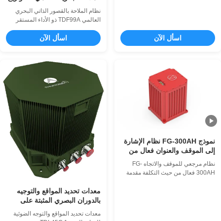
الحراري 110-1100 مم هو جهاز تصوير
البصرية
حراري مبرد MWIR يستخدم للكشف
نظام الملاحة بالقصور الذاتي البحري
عن المسافات الطويلة.يمكن أن تنتج
العالمي TDF99A ذو الأداء المستقر
النواة المبردة MWIR شديدة الحساسية
بالألياف الضوئية مقدمة بفضل
بدقة 640 × 512 صورة واضحة جدًا بدقة
اسأل الآن
اسأل الآن
الجيروسكوبات الليزرية ومقاييس
عالية جدًا ؛يمكن لعدسة الأشعة تحت
التسارع المرنة المصنوعة من الكوارتز
الحمراء ذا...
كعناصر استشعار أساسية، يعتمد نظام
الملاحة بالقصور الذاتي (INS) البحري
الليزري العالمي هذا على هيكل ملاحة
بالقصور الذاتي مثبت. وهو مجهز ببر...
نموذج FG-300AH نظام الإشارة
إلى الموقف والعنوان فعال من
حيث التكلفة
نظام مرجعي للموقف والاتجاه FG-
300AH فعال من حيث التكلفة مقدمة
نظام مرجعي للموقف والاتجاه FG-
معدات تحديد المواقع والتوجيه
300AH (AHRS) هو منتج قياس وملاحة
بالقصور الذاتي فعال من حيث التكلفة،
بالدوران البصري المثبتة على
والذي يمكن استخدامه لقياس الموقف
مركبة القوة البرية TDL45C
معدات تحديد المواقع والتوجه الضوئية
ثلاثي الأبعاد للناقل، والسرعة الزاوية،