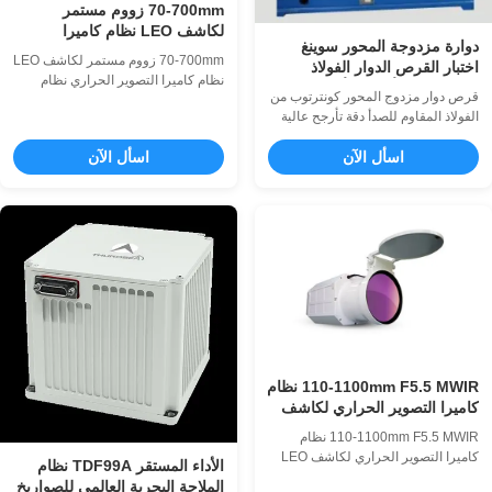
70-700mm زووم مستمر
لكاشف LEO نظام كاميرا
دوارة مزدوجة المحور سوينغ
التصوير الحراري
70-700mm زووم مستمر لكاشف LEO
اختبار القرص الدوار الفولاذ
نظام كاميرا التصوير الحراري نظام
المقاوم للصدأ دقة التأرجح العالية
قرص دوار مزدوج المحور كونترتوب من
التصوير الحراري 70-700 مم هو جهاز
ودقة معدل الزاوي
الفولاذ المقاوم للصدأ دقة تأرجح عالية
تصوير حراري مبرد MWIR يستخدم
ودقة معدل الزاوية نوع نوع الهيكل يوتا
للكشف عن المسافات الطويلة.يمكن
اسأل الآن
وظيفة موضع الموقف والسرعة والتأثير
اسأل الآن
أن تنتج النواة المبردة MWIR شديدة
حجم الجدول φ420 مم / 580 مم φ320
الحساسية بدقة 640 × 512 صورة
مم 450 مم مادة كونترتوب ستانلس
واضحة جدًا بدقة عالية جدًا ؛يمكن لعدسة
ستيل القدرة على التحمل 50 كجم
الأشعة تحت الحمراء ذات الزووم
التسطيح 0.01 مم نفذ 0.02 مم دقة
المستمر 70 ...
التأرجح الإطار الخارجي ± 3 " ...
110-1100mm F5.5 MWIR نظام
كاميرا التصوير الحراري لكاشف
LEO بالتكبير المستمر
110-1100mm F5.5 MWIR نظام
كاميرا التصوير الحراري لكاشف LEO
الأداء المستقر TDF99A نظام
بالتكبير المستمر نظام التصوير
الملاحة البحرية العالمي للصواريخ