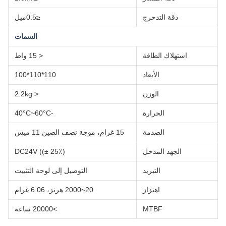
دقة التدحرج
≤0.5ميل
السمات
استهلاك الطاقة
< 15 واط
الأبعاد
110*110*100
الوزن
< 2.2kg
الحرارة
-40°C~60°C
الصدمة
15 غرام، موجة نصف الصين 11 ميس
الجهد المدخل
DC24V ((± 25٪)
التبريد
التوصيل إلى لوحة التثبيت
اهتزاز
20~2000 هرتز، 6.06 غرام
MTBF
>20000 ساعة