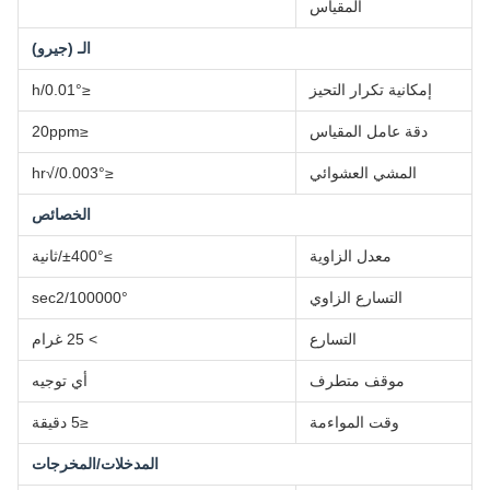
المقياس
الـ (جيرو)
إمكانية تكرار التحيز
≤0.01°/h
دقة عامل المقياس
≤20ppm
المشي العشوائي
≤0.003°/√hr
الخصائص
معدل الزاوية
≥±400°/ثانية
التسارع الزاوي
100000°/sec2
التسارع
> 25 غرام
موقف متطرف
أي توجيه
وقت المواءمة
≤5 دقيقة
المدخلات/المخرجات