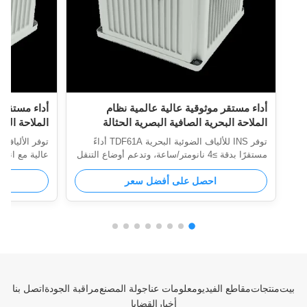
Navioptics
7:19 PM
أداء مستقر موثوقية عالية عالمية نظام
Good day, what product are you looking for?
الملاحة البحرية الصافية البصرية الحثالة
الملاحة البح
TDF61A
توفر INS للألياف الضوئية البحرية TDF61A أداءً
مستقرًا بدقة ≥4 نانومتر/ساعة، وتدعم أوضاع التنقل
المتعددة، وتتحمل البيئات القاسية. تتميز بأكثر من
احصل على أفضل سعر
20000 ساعة من MTBF، وتصميم مضغوط، وواجهات
شاملة للمركبات USV/UUVs.
في البيئات ال
بيت
منتجات
مقاطع الفيديو
معلومات عنا
جولة المصنع
مراقبة الجودة
اتصل بنا
أخبار
القضايا