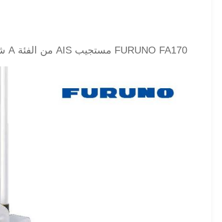
FURUNO FA170 مستجيب AIS من الفئة A شاشة ملونة شفافة مقاس 4.3 بوصة يتوفر قابس تجريبي اختياري