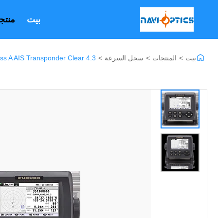
بيت
منتج
بيت
>
المنتجات
>
سجل السرعة
>
FURUNO FA170 Class A AIS Transponder Clear 4.3 بوصة شاشة ملونة 