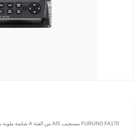
FURUNO FA170 مستجيب AIS من الفئة A شاشة ملونة شفافة مقاس 4.3 بوصة يتوفر قابس تجريبي اختياري