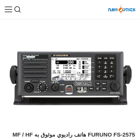
FURUNO FS-2575 هاتف راديوي موثوق به MF / HF