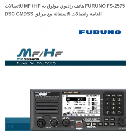
FURUNO FS-2575 هاتف راديوي موثوق به MF / HF للاتصالات
العامة واتصالات الاستغاثة مع مرفق DSC GMDSS