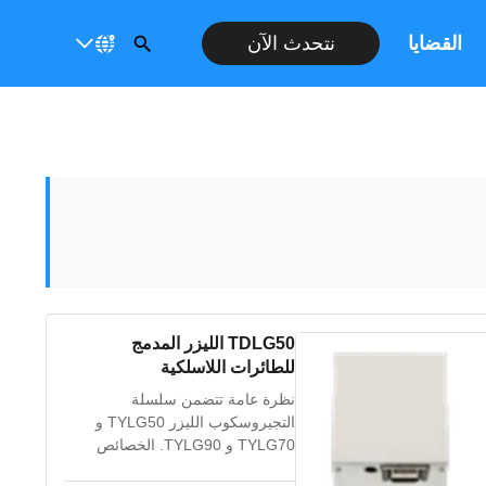
القضايا
نتحدث الآن
TDLG50 الليزر المدمج
للطائرات اللاسلكية
نظرة عامة تتضمن سلسلة
التجيروسكوب الليزر TYLG50 و
TYLG70 و TYLG90. الخصائص
الرئيسية للتجيروسكوب هي التكامل