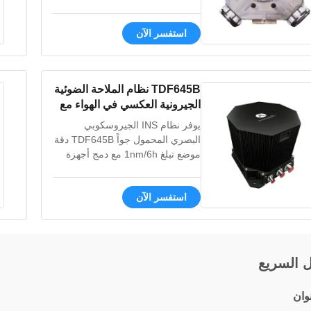
وخفيفة الوزن. لقد تم قياسه بالكامل
مقابل جيروسكوب الليزر GG1308
استفسر الآن
ويعتمد نفس التصميم وطريق العملية.
ميزة 1، استقرار جيد لعامل الحجم 2،
مقاومة قوية للصدمات الزائد 3، غير
حساس لدرجة الحرارة
TDF645B نظام الملاحة الضوئية
والكهرومغناطيسية 4، صغ...
الجيرونية العكسي في الهواء مع
تكرار التحيز ≤20μg ، > 15000
يوفر نظام INS الجيروسكوبي
ساعة MTBF ، و Fusion Multi-
البصري المحمول جواً TDF645B دقة
sensor
موضع تبلغ 1nm/6h مع دمج أجهزة
الاستشعار المتعددة. تتميز بأكثر من
15,000 ساعة MTBF، -40 درجة
استفسر الآن
مئوية إلى 60 درجة مئوية، وتدعم
تكامل الملاحة عبر الأقمار الصناعية/
السماوية/المرئية للحصول على أداء
فائق للطائرات بدون طيار.
ل السريع
وان