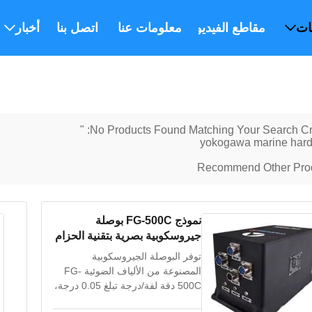
ات
مقاطع الفيديو
معلومات عنا
اتصل بنا
أخبار
No Products Found Matching Your Search Crite
yokogawa marine har
Recommend Other Pro
نموذج FG-500C بوصلة
جيروسكوبية بصرية بتقنية الحزام
السريع الاستجابة والصيانة
توفر البوصلة الجيروسكوبية
المجانية للسفن
المصنوعة من الألياف الضوئية FG-
500C دقة لفة/درجة تبلغ 0.05 درجة،
وتسوية سريعة لمدة 15 دقيقة،