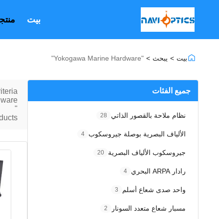
بيت
منتج
بيت
>
يبحث
>
"yokogawa Marine Hardware"
جميع الفئات
ria: "
dware
"
نظام ملاحة بالقصور الذاتي
28
ducts
الألياف البصرية بوصلة جيروسكوب
4
جيروسكوب الألياف البصرية
20
رادار ARPA البحري
4
واحد صدى شعاع أسلم
3
مسبار شعاع متعدد السونار
2