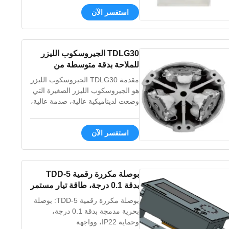
والخفيفة الوزن والموثوقية العالية
استفسر الآن
ومكافحة الصدمات ومكافحة الاهتزاز.
التطبيق وهي تنطبق على معدات
الملاحة والوضع الثابتة للطائرات
والمركبات والسفن والمعدات
TDLG30 الجيروسكوب الليزر
الصناعية المتوسطة والعالية. السمات
للملاحة بدقة متوسطة من
التع...
الصواريخ التكتيكية قصيرة المدى
مقدمة TDLG30 الجيروسكوب الليزر
هو الجيروسكوب الليزر الصغيرة التي
وضعت لديناميكية عالية، صدمة عالية،
اهتزازات عالية وتطبيقات منخفضة
التكلفة.التكوين الفريد وتكنولوجيا
استفسر الآن
تعزيز يجعل المنتج مضغوطة وقوية،
مع التكيف الديناميكي الممتاز. السمة
1"استقرار جيد لعامل الحجم"
2مقاومة قوية لتحمل الزائد للصدمات
بوصلة مكررة رقمية TDD-5
3غير ح...
بدقة 0.1 درجة، طاقة تيار مستمر
24 فولت، وواجهة
بوصلة مكررة رقمية TDD-5: بوصلة
RS422/RS232 لملاحة السفن
بحرية مدمجة بدقة 0.1 درجة،
وحماية IP22، وواجهة