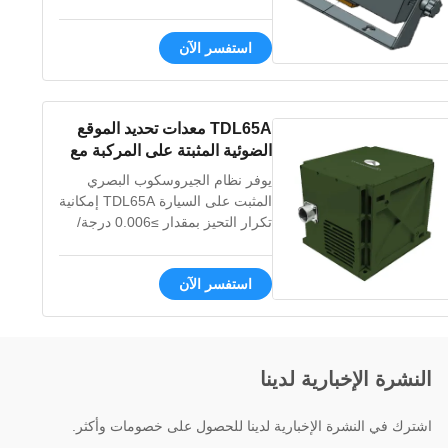
RS422/RS232. يتميز بشاشة
تناظرية/رقمية مع سطوع قابل
استفسر الآن
للتعديل من أجل نقل موثوق للرأس.
TDL65A معدات تحديد الموقع
الضوئية المثبتة على المركبة مع
معدل زاوية ≥±400 ° / ثانية ،
يوفر نظام الجيروسكوب البصري
تكرار التحيز ≤0.006 ° / ساعة
المثبت على السيارة TDL65A إمكانية
والوزن < 6kg
تكرار التحيز بمقدار ≥0.006 درجة/
ساعة ومعدل زاوي ≥±400 درجة/
ثانية. يدعم تكامل ZUPT وGNSS
استفسر الآن
وعداد المسافات للدبابات والطائرات
بدون طيار ومركبات المسح. تعمل
في الظروف القاسية (-40 درجة
مئوية ~ 60 درجة مئوية) مع أكثر من
20,000 ساعة MTBF.
النشرة الإخبارية لدينا
اشترك في النشرة الإخبارية لدينا للحصول على خصومات وأكثر.