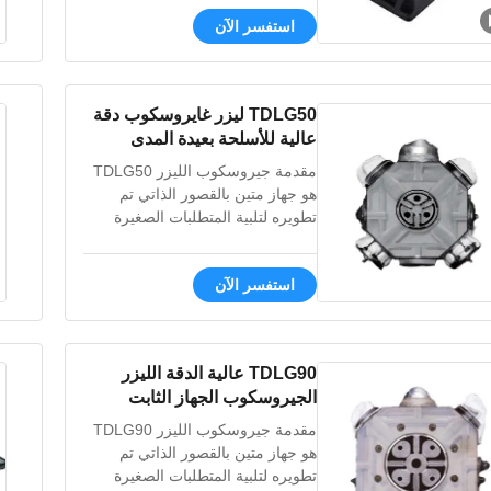
وتشغيل بدون صيانة. تصميم مدمج
استفسر الآن
(5.9 كجم) مع واجهة RS232/422،
مثالي للسفن التجارية والطائرات
بدون طيار.
TDLG50 ليزر غايروسكوب دقة
عالية للأسلحة بعيدة المدى
مقدمة جيروسكوب الليزر TDLG50
هو جهاز متين بالقصور الذاتي تم
تطويره لتلبية المتطلبات الصغيرة
وخفيفة الوزن. لقد تم قياسه بالكامل
مقابل جيروسكوب الليزر GG1308
استفسر الآن
ويعتمد نفس التصميم وطريق العملية.
ميزة 1، استقرار جيد لعامل الحجم 2،
مقاومة قوية للصدمات الزائد 3، غير
حساس لدرجة الحرارة
TDLG90 عالية الدقة الليزر
والكهرومغناطيسية 4، صغ...
الجيروسكوب الجهاز الثابت
الثابت
مقدمة جيروسكوب الليزر TDLG90
هو جهاز متين بالقصور الذاتي تم
تطويره لتلبية المتطلبات الصغيرة