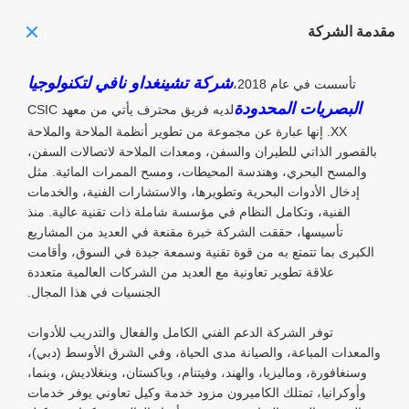
مقدمة الشركة
شركة تشينغداو نافي لتكنولوجيا
تأسست في عام 2018،
البصريات المحدودة
لديه فريق محترف يأتي من معهد CSIC
XX. إنها عبارة عن مجموعة من تطوير أنظمة الملاحة والملاحة
بالقصور الذاتي للطيران والسفن، ومعدات الملاحة لاتصالات السفن،
والمسح البحري، وهندسة المحيطات، ومسح الممرات المائية. مثل
إدخال الأدوات البحرية وتطويرها، والاستشارات الفنية، والخدمات
الفنية، وتكامل النظام في مؤسسة شاملة ذات تقنية عالية. منذ
تأسيسها، حققت الشركة خبرة مقنعة في العديد من المشاريع
الكبرى بما تتمتع به من قوة تقنية وسمعة جيدة في السوق، وأقامت
علاقة تطوير تعاونية مع العديد من الشركات العالمية متعددة
الجنسيات في هذا المجال.
توفر الشركة الدعم الفني الكامل والفعال والتدريب للأدوات
والمعدات المباعة، والصيانة مدى الحياة، وفي الشرق الأوسط (دبي)،
وسنغافورة، وماليزيا، والهند، وفيتنام، وباكستان، وبنغلاديش، وبنما،
وأوكرانيا، تمتلك الكاميرون مزود خدمة وكيل تعاوني يوفر خدمات