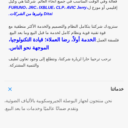
فعالة وفي الوقت المناسب في جميع أنحاء العالم. شركتنا هي وكيل
إقليمي أو موزع ل
FURUNO، JRC، IXBLUE، CLP، AVIC Jerry،
Ditai وغيرها من الشركات.
ستزودك شركتنا بتكامل النظام والتصميم والخدمة الأكثر منطقية مع
قوة تقنية قوية ونظام كامل لخدمة ما قبل البيع وما بعد البيع.
الخدمة أولاً، رضا العملاء؛ قيادة التكنولوجيا،
فلسفة العمل:
الموجهة نحو الناس.
نرحب ترحيبا حارا لزيارة شركتنا، ونتطلع إلى وجود تعاون لطيف
والتنمية المشتركة.
خدماتنا
نحن منتجون لجهاز البوصلة الجيروسكوبية بالألياف الضوئية،
ونقدم ضمانًا عالميًا وخدمات ما بعد البيع.