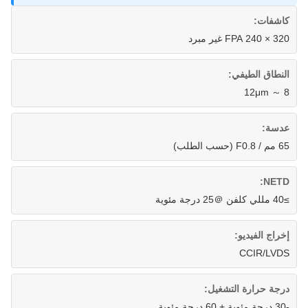
كاشفات:
320 × 240 FPA غير مبرد
النطاق الطيفي:
8 ～ 12μm
عدسة:
65 مم / F0.8 (حسب الطلب)
NETD:
≥40 مللي كلفن ＠25 درجة مئوية
إخراج الفيديو:
CCIR/LVDS
درجة حرارة التشغيل:
-30 درجة مئوية + 60 درجة مئوية