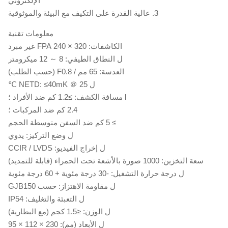
الإلكتروني
3. عالية القدرة على التكيف مع البيئة والموثوقية
معلومات تقنية
الكاشفات: 320 × 240 FPA غير مبرد
ل النطاق الطيفي: 8 ～ 12 ميكرومتر
العدسة: 65 مم / F0.8 (حسب الطلب)
ل NETD: ≤40mK ＠ 25 ℃
l مسافة الكشف: ≥1.2 كم ضد الأفراد ؛
2.4 كم ضد المركبات ؛
≥ 5 كم ضد السفن متوسطة الحجم
ل وضع التركيز: يدوي
ل إخراج الفيديو: CCIR / LVDS
سعة التخزين: 1000 صورة بالأشعة تحت الحمراء (قابلة للتمديد)
ل درجة حرارة التشغيل: -30 درجة مئوية + 60 درجة مئوية
ل مقاومة الاهتزاز: حسب GJB150
ل التعبئة والتغليف: IP54
ل الوزن: ≤1.5 كجم (مع البطارية)
ل الأبعاد (مم): 230 × 112 × 95