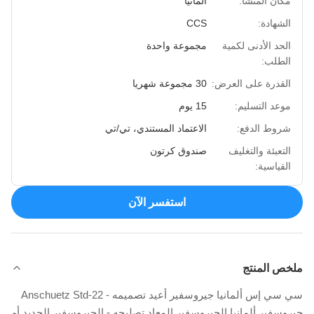
مكان المنشأ:
ألمانيا
الشهادة:
CCS
الحد الأدنى لكمية
مجموعة واحدة
الطلب:
القدرة على العرض:
30 مجموعة شهريا
موعد التسليم:
15 يوم
شروط الدفع:
الاعتماد المستندي، تي/تي
التعبئة والتغليف
صندوق كرتون
القياسية:
استفسر الآن
ملخص المنتج
سي سي إس ألمانيا جيروسفير أعيد تصميمه - Anschuetz Std-22
جيروسفير ألمانيا الجيروسفير المعاد تصليحه - الجيروسفير الجديد أو