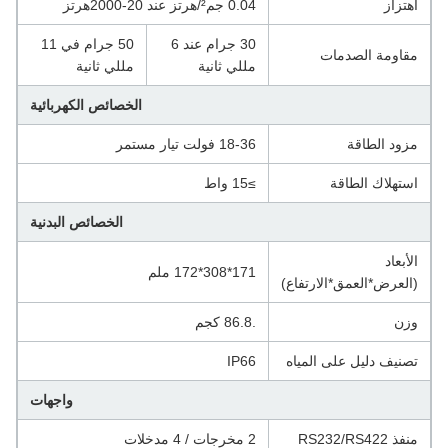
اهتزاز
0.04 جم²/هرتز عند 20-2000هرتز
30 جرام عند 6
50 جرام في 11
مقاومة الصدمات
مللي ثانية
مللي ثانية
الخصائص الكهربائية
مزود الطاقة
18-36 فولت تيار مستمر
استهلاك الطاقة
≥15 واط
الخصائص البدنية
الأبعاد
171*308*172 ملم
(العرض*العمق*الارتفاع)
وزن
.86.8 كجم
تصنيف دليل على المياه
IP66
واجهات
منفذ RS232/RS422
2 مخرجات / 4 مدخلات