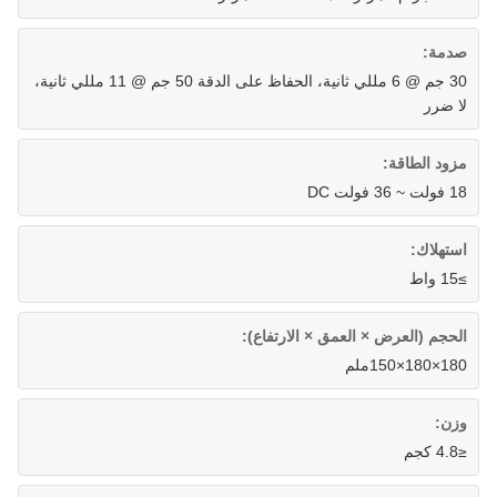
صدمة:
30 جم @ 6 مللي ثانية، الحفاظ على الدقة 50 جم @ 11 مللي ثانية،
لا ضرر
مزود الطاقة:
18 فولت ~ 36 فولت DC
استهلاك:
≥15 واط
الحجم (العرض × العمق × الارتفاع):
180×180×150ملم
وزن:
≤4.8 كجم