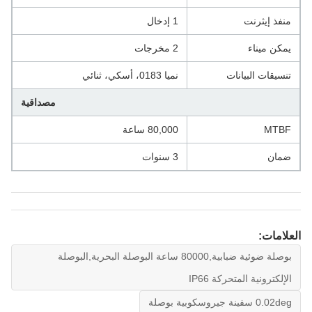
منفذ إيثرنت
1 إدخال
يمكن ميناء
2 مخرجات
تنسيقات البيانات
نميا 0183، أسكي، ثنائي
مصداقية
MTBF
80,000 ساعة
ضمان
3 سنوات
العلامات:
بوصلة ضوئية ضبابية,80000 ساعة البوصلة البحرية,البوصلة
الإلكترونية المتحركة IP66
0.02deg سفينة جيروسكوبية بوصلة