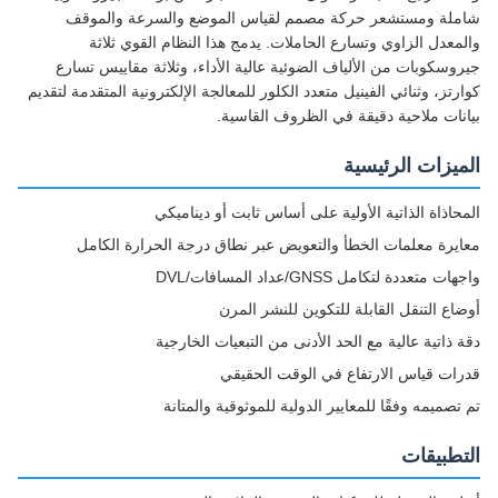
شاملة ومستشعر حركة مصمم لقياس الموضع والسرعة والموقف
والمعدل الزاوي وتسارع الحاملات. يدمج هذا النظام القوي ثلاثة
جيروسكوبات من الألياف الضوئية عالية الأداء، وثلاثة مقاييس تسارع
كوارتز، وثنائي الفينيل متعدد الكلور للمعالجة الإلكترونية المتقدمة لتقديم
بيانات ملاحية دقيقة في الظروف القاسية.
الميزات الرئيسية
المحاذاة الذاتية الأولية على أساس ثابت أو ديناميكي
معايرة معلمات الخطأ والتعويض عبر نطاق درجة الحرارة الكامل
واجهات متعددة لتكامل GNSS/عداد المسافات/DVL
أوضاع التنقل القابلة للتكوين للنشر المرن
دقة ذاتية عالية مع الحد الأدنى من التبعيات الخارجية
قدرات قياس الارتفاع في الوقت الحقيقي
تم تصميمه وفقًا للمعايير الدولية للموثوقية والمتانة
التطبيقات