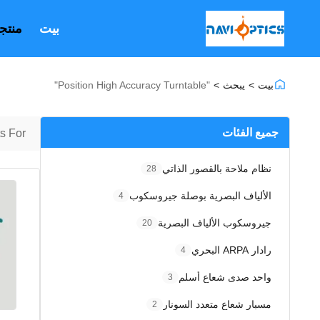
بيت
منتج
بيت
>
يبحث
>
"position High Accuracy Turntable"
جميع الفئات
 For "
نظام ملاحة بالقصور الذاتي
28
الألياف البصرية بوصلة جيروسكوب
4
جيروسكوب الألياف البصرية
20
رادار ARPA البحري
4
واحد صدى شعاع أسلم
3
مسبار شعاع متعدد السونار
2