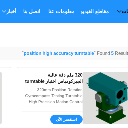
ات
مقاطع الفيديو
معلومات عنا
اتصل بنا
أخبار
"
position high accuracy turntable
Found
5
Results
320 ملم دقة عالية
الجيركومباس اختبار turntable
مع RS232 RS422 واجهة
320mm Position Rotation
إيثيرنت
Gyrocompass Testing Turntable
High Precision Motion Control
with RS232 / RS422 / Ethernet
Interface This specialized testing
استفسر الآن
turntable provides exceptional
accuracy for gyrocompass and