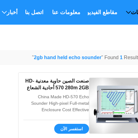
ات
مقاطع الفيديو
معلومات عنا
اتصل بنا
أخبار
"
2gb hand held echo sounder
Found
1
Results
صنعت الصين حاوية معدنية HD-
570 280m 2GB أحادية الشعاع
صدى أسلم حاوية معدنية كاملة
China Made HD-570 Echo
عالية البكسل فعالة من حيث
Sounder High-pixel Full-metal
التكلفة
Enclosure Cost Effective
Features Integrating highest-end
industrial computer platform, a
استفسر الآن
complete version of Win7 system
being used 15-inch high-