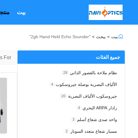
بيت
منتج
بيت
>
يبحث
>
"2gb Hand Held Echo Sounder"
جميع الفئات
 For "
نظام ملاحة بالقصور الذاتي
28
الألياف البصرية بوصلة جيروسكوب
4
جيروسكوب الألياف البصرية
20
رادار ARPA البحري
4
واحد صدى شعاع أسلم
3
مسبار شعاع متعدد السونار
2